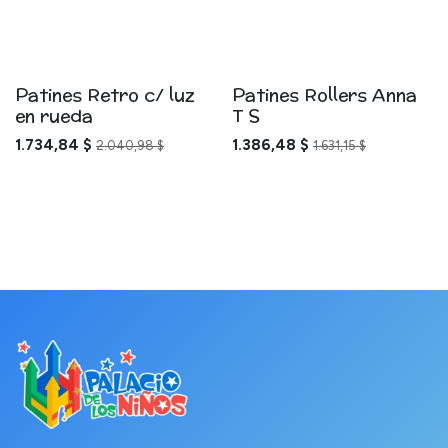
Patines Retro c/ luz
Patines Rollers Anna
en rueda
T S
1.734,84
$
1.386,48
$
2.040,98
$
1.631,15
$