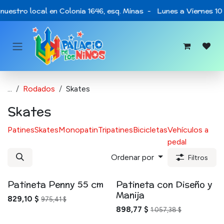
Ir al contenido
nuestro local en Colonia 1646, esq. Minas - Lunes a Viernes 10
...
Rodados
Skates
Skates
Patines
Skates
Monopatin
Tripatines
Bicicletas
Vehículos a
pedal
Ordenar por
Filtros
Patineta Penny 55 cm
Patineta con Diseño y
Manija
829,10
$
975,41
$
898,77
$
1.057,38
$