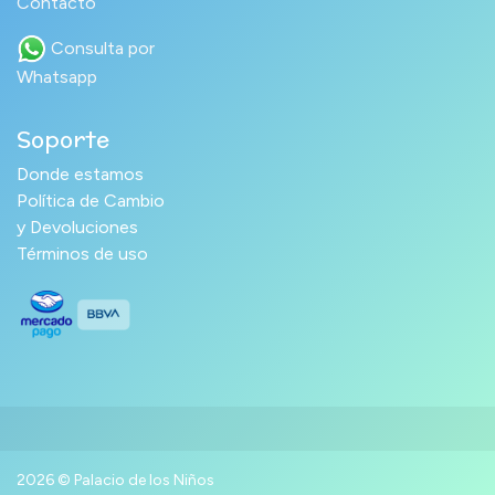
Contacto
Consulta por
Whatsapp
Soporte
Donde estamos
Política de Cambio
y Devoluciones
Términos de uso
2026 © Palacio de los Niños