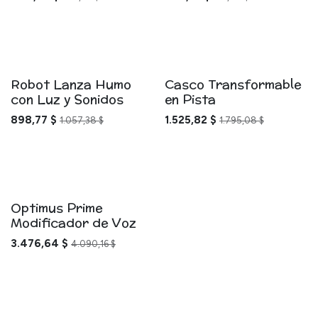
Robot Lanza Humo
Casco Transformable
con Luz y Sonidos
en Pista
898,77
$
1.525,82
$
1.057,38
$
1.795,08
$
Optimus Prime
Modificador de Voz
3.476,64
$
4.090,16
$