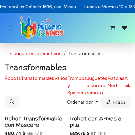
Ir al contenido
ro local en Colonia 1646, esq. Minas - Lunes a Viernes 10 a 18
...
Juguetes interactivos
Transformables
Transformables
Robots
Transformables
Varios
Trompos
Juguetes
Pistolas
A
y
a control
Nerf
pilas
Spinners
remoto
Ordenar por
Filtros
Robot Transformable
Robot con Armas a
con Máscara
pila
480,74
$
689,75
$
565,57
$
811,48
$