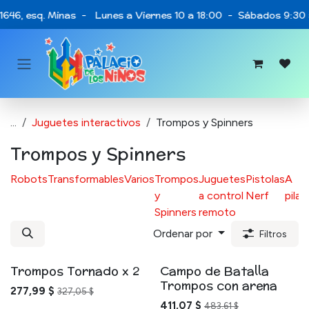
Ir al contenido
 1646, esq. Minas - Lunes a Viernes 10 a 18:00 - Sábados 9:30 
...
Juguetes interactivos
Trompos y Spinners
Trompos y Spinners
Robots
Transformables
Varios
Trompos
Juguetes
Pistolas
A
y
a control
Nerf
pilas
Spinners
remoto
Ordenar por
Filtros
Trompos Tornado x 2
Campo de Batalla
Trompos con arena
277,99
$
327,05
$
411,07
$
483,61
$