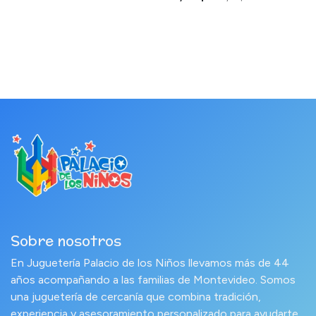
Sobre nosotros
En Juguetería Palacio de los Niños llevamos más de 44
años acompañando a las familias de Montevideo. Somos
una juguetería de cercanía que combina tradición,
experiencia y asesoramiento personalizado para ayudarte