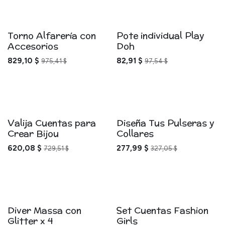
Torno Alfarería con
Pote individual Play
Accesorios
Doh
829,10
$
82,91
$
975,41
$
97,54
$
Valija Cuentas para
Diseña Tus Pulseras y
Crear Bijou
Collares
620,08
$
277,99
$
729,51
$
327,05
$
Diver Massa con
Set Cuentas Fashion
Glitter x 4
Girls