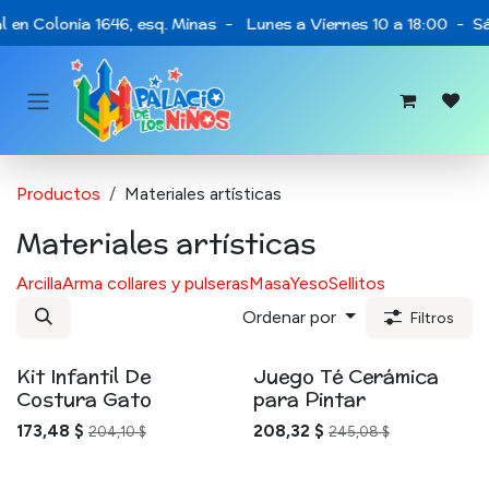
Ir al contenido
 en Colonia 1646, esq. Minas - Lunes a Viernes 10 a 18:00 - Sá
Productos
Materiales artísticas
Materiales artísticas
Arcilla
Arma collares y pulseras
Masa
Yeso
Sellitos
Ordenar por
Filtros
Kit Infantil De
Juego Té Cerámica
Costura Gato
para Pintar
173,48
$
208,32
$
204,10
$
245,08
$