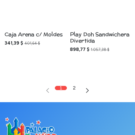
Caja Arena c/ Moldes
Play Doh Sandwichera
Divertida
341,39
$
401,64
$
898,77
$
1.057,38
$
1
2