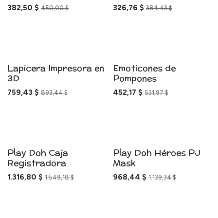
382,50
$
326,76
$
450,00
$
384,43
$
Lapicera Impresora en
Emoticones de
3D
Pompones
759,43
$
452,17
$
893,44
$
531,97
$
Play Doh Caja
Play Doh Héroes PJ
Registradora
Mask
1.316,80
$
968,44
$
1.549,18
$
1.139,34
$