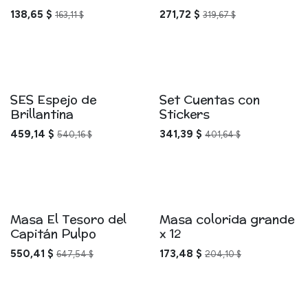
138,65
$
271,72
$
163,11
$
319,67
$
SES Espejo de
Set Cuentas con
Brillantina
Stickers
459,14
$
341,39
$
540,16
$
401,64
$
Masa El Tesoro del
Masa colorida grande
Capitán Pulpo
x 12
550,41
$
173,48
$
647,54
$
204,10
$