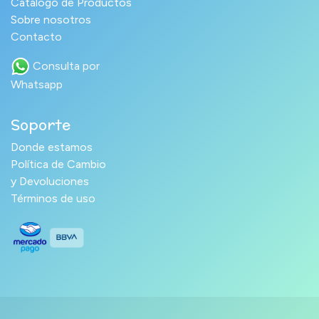
Catálogo de Productos
Sobre nosotros
Contacto
Consulta por
Whatsapp
Soporte
Donde estamos
Política de Cambio
y Devoluciones
Términos de uso