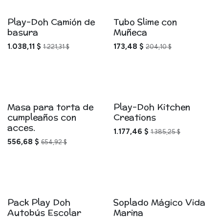
Play-Doh Camión de
Tubo Slime con
basura
Muñeca
1.038,11
$
173,48
$
1.221,31
$
204,10
$
Masa para torta de
Play-Doh Kitchen
cumpleaños con
Creations
acces.
1.177,46
$
1.385,25
$
556,68
$
654,92
$
Pack Play Doh
Soplado Mágico Vida
Autobús Escolar
Marina