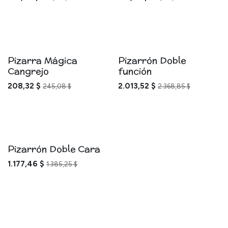
Pizarra Mágica
Pizarrón Doble
Cangrejo
función
208,32
$
2.013,52
$
245,08
$
2.368,85
$
Pizarrón Doble Cara
1.177,46
$
1.385,25
$