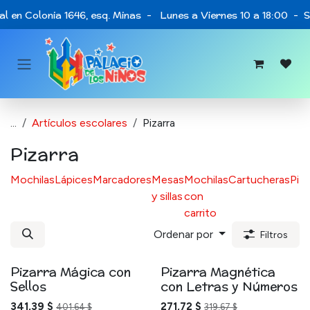
Ir al contenido
al en Colonia 1646, esq. Minas - Lunes a Viernes 10 a 18:00 - 
...
Artículos escolares
Pizarra
Pizarra
Mochilas
Lápices
Marcadores
Mesas
Mochilas
Cartucheras
Piza
y sillas
con
carrito
Ordenar por
Filtros
Pizarra Mágica con
Pizarra Magnética
Sellos
con Letras y Números
341,39
$
271,72
$
401,64
$
319,67
$