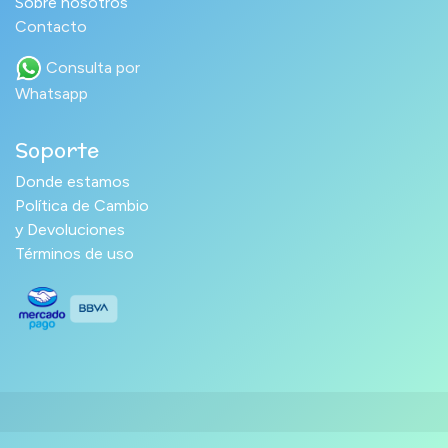
Sobre nosotros
Contacto
Consulta por
Whatsapp
Soporte
Donde estamos
Política de Cambio
y Devoluciones
Términos de uso