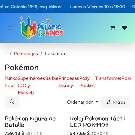
Ir al contenido
al en Colonia 1646, esq. Minas - Lunes a Viernes 10 a 18:00 - 
...
Personajes
Pokémon
Pokémon
Funko
Superhéroes
Barbie
Princesas
Polly
Transformer
Poké
Pop!
(DC y
Disney
Pocket
Marvel)
Ordenar por
Filtros
Pokémon Figura de
Reloj Pokemon Táctil
Batalla
LED POK4405
759,43
$
347,66
$
893,44
$
409,02
$