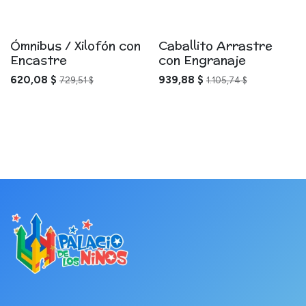
Ómnibus / Xilofón con
Caballito Arrastre
Encastre
con Engranaje
620,08
$
939,88
$
729,51
$
1.105,74
$