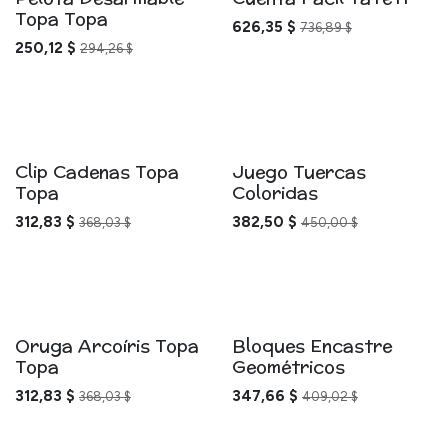
Topa Topa
626,35
$
736,89
$
250,12
$
294,26
$
Clip Cadenas Topa
Juego Tuercas
Topa
Coloridas
312,83
$
382,50
$
368,03
$
450,00
$
Oruga Arcoíris Topa
Bloques Encastre
Topa
Geométricos
312,83
$
347,66
$
368,03
$
409,02
$