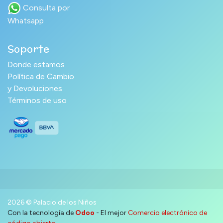
Consulta por
Whatsapp
Soporte
Donde estamos
Política de Cambio
y Devoluciones
Términos de uso
2026 © Palacio de los Niños
Con la tecnología de
Odoo
- El mejor
Comercio electrónico de