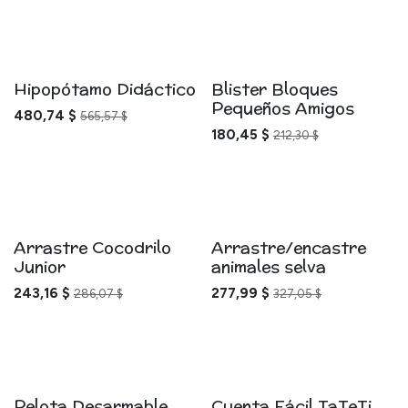
Hipopótamo Didáctico
Blister Bloques
Pequeños Amigos
480,74
$
565,57
$
180,45
$
212,30
$
Arrastre Cocodrilo
Arrastre/encastre
Junior
animales selva
243,16
$
277,99
$
286,07
$
327,05
$
Pelota Desarmable
Cuenta Fácil TaTeTi