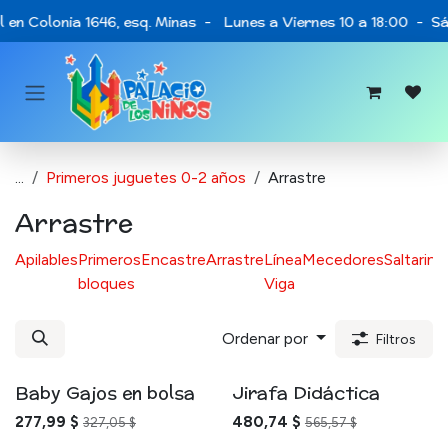
Ir al contenido
 en Colonia 1646, esq. Minas - Lunes a Viernes 10 a 18:00 - Sá
...
Primeros juguetes 0-2 años
Arrastre
Arrastre
Apilables
Primeros
Encastre
Arrastre
Línea
Mecedores
Saltarine
bloques
Viga
Ordenar por
Filtros
Baby Gajos en bolsa
Jirafa Didáctica
277,99
$
480,74
$
327,05
$
565,57
$