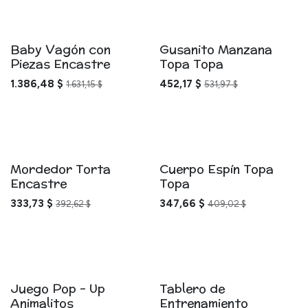
Baby Vagón con
Gusanito Manzana
Piezas Encastre
Topa Topa
1.386,48
$
452,17
$
1.631,15
$
531,97
$
Mordedor Torta
Cuerpo Espín Topa
Encastre
Topa
333,73
$
347,66
$
392,62
$
409,02
$
Juego Pop - Up
Tablero de
Animalitos
Entrenamiento