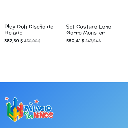
Play Doh Diseño de
Set Costura Lana
Helado
Gorro Monster
382,50
$
550,41
$
450,00
$
647,54
$