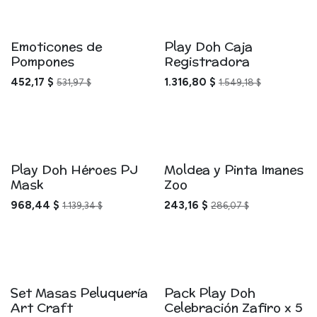
Emoticones de
Play Doh Caja
Pompones
Registradora
452,17
$
1.316,80
$
531,97
$
1.549,18
$
Play Doh Héroes PJ
Moldea y Pinta Imanes
Mask
Zoo
968,44
$
243,16
$
1.139,34
$
286,07
$
Set Masas Peluquería
Pack Play Doh
Art Craft
Celebración Zafiro x 5