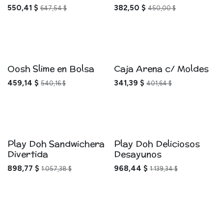
550,41
$
382,50
$
647,54
$
450,00
$
Oosh Slime en Bolsa
Caja Arena c/ Moldes
459,14
$
341,39
$
540,16
$
401,64
$
Play Doh Sandwichera
Play Doh Deliciosos
Divertida
Desayunos
898,77
$
968,44
$
1.057,38
$
1.139,34
$