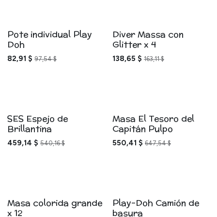
Pote individual Play
Diver Massa con
Doh
Glitter x 4
82,91
$
138,65
$
97,54
$
163,11
$
SES Espejo de
Masa El Tesoro del
Brillantina
Capitán Pulpo
459,14
$
550,41
$
540,16
$
647,54
$
Masa colorida grande
Play-Doh Camión de
x 12
basura