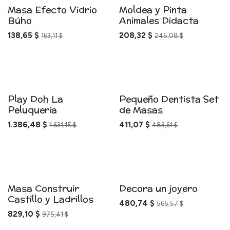
Masa Efecto Vidrio
Moldea y Pinta
Búho
Animales Didacta
138,65
$
208,32
$
163,11
$
245,08
$
Play Doh La
Pequeño Dentista Set
Peluquería
de Masas
1.386,48
$
411,07
$
1.631,15
$
483,61
$
Masa Construir
Decora un joyero
Castillo y Ladrillos
480,74
$
565,57
$
829,10
$
975,41
$