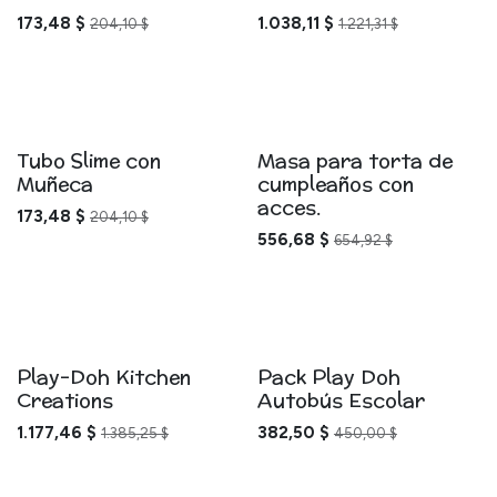
173,48
$
1.038,11
$
204,10
$
1.221,31
$
Tubo Slime con
Masa para torta de
Muñeca
cumpleaños con
acces.
173,48
$
204,10
$
556,68
$
654,92
$
Play-Doh Kitchen
Pack Play Doh
Creations
Autobús Escolar
1.177,46
$
382,50
$
1.385,25
$
450,00
$