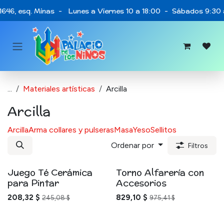
Ir al contenido
1646, esq. Minas - Lunes a Viernes 10 a 18:00 - Sábados 9:30 a
...
Materiales artísticas
Arcilla
Arcilla
Arcilla
Arma collares y pulseras
Masa
Yeso
Sellitos
Ordenar por
Filtros
Juego Té Cerámica
Torno Alfarería con
para Pintar
Accesorios
208,32
$
829,10
$
245,08
$
975,41
$