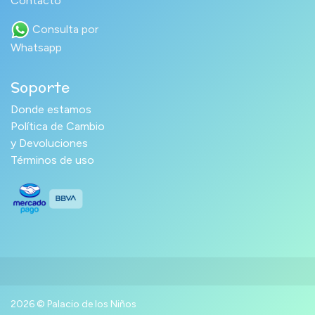
Contacto
Consulta por
Whatsapp
Soporte
Donde estamos
Política de Cambio
y Devoluciones
Términos de uso
2026 © Palacio de los Niños