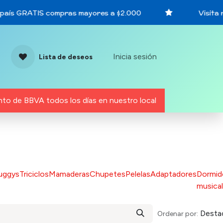
país GRATIS compras mayores a $2.000
Visita nu
Inicia sesión
Lista de deseos
to de BBVA todos los días en nuestro local
uggys
Triciclos
Mamaderas
Chupetes
Pelelas
Adaptadores
Dormid
musica
Desta
Ordenar por: