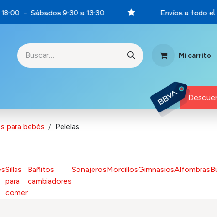
 18:00 - Sábados 9:30 a 13:30
Envíos a todo el 
Mi carrito
rtunidades
Descuen
os para bebés
Pelelas
es
Sillas
Bañitos
Sonajeros
Mordillos
Gimnasios
Alfombras
B
para
cambiadores
comer