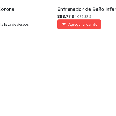
Corona
Entrenador de Baño Infan
898,77
$
1.057,38
$
la lista de deseos
Agregar al carrito