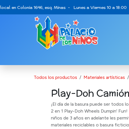
Ir al contenido
ocal en Colonia 1646, esq. Minas - Lunes a Viernes 10 a 18:00 
Catálogo de Productos
Últimas opo
Todos los productos
Materiales artísticas
Play-Doh Camión
¡El día de la basura puede ser todos l
2 en 1 Play-Doh Wheels Dumpin' Fun!
niños de 3 años en adelante les permite
materiales reciclables o basura fictic