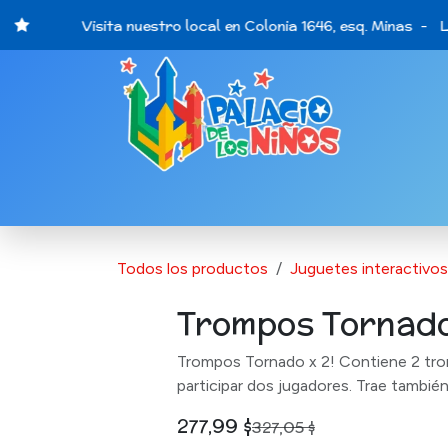
Ir al contenido
Visita nuestro local en Colonia 1646, esq. Minas - Lu
Catálogo de Productos
Últimas opo
Todos los productos
Juguetes interactivos
Trompos Tornado
Trompos Tornado x 2! Contiene 2 trom
participar dos jugadores. Trae tambié
277,99
$
327,05
$