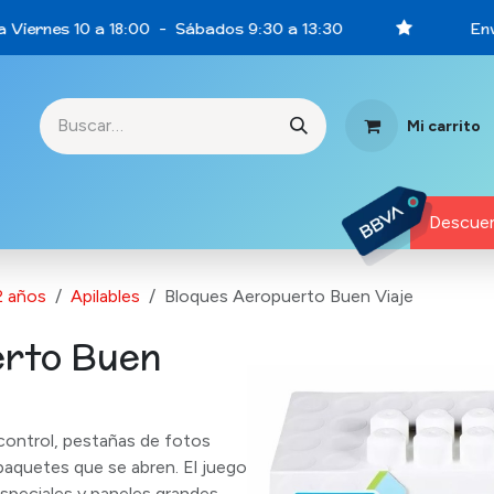
Viernes 10 a 18:00 - Sábados 9:30 a 13:30
Envío
Mi carrito
rtunidades
Descuen
2 años
Apilables
Bloques Aeropuerto Buen Viaje
erto Buen
control, pestañas de fotos
paquetes que se abren. El juego
especiales y paneles grandes