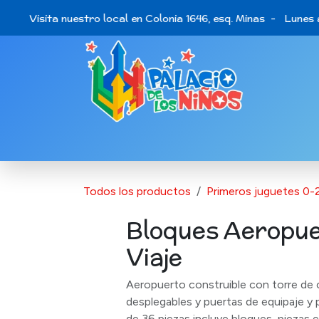
Ir al contenido
Visita nuestro local en Colonia 1646, esq. Minas - Lunes a 
Catálogo de Productos
Últimas opo
Todos los productos
Primeros juguetes 0-
Bloques Aeropu
Viaje
Aeropuerto construible con torre de 
desplegables y puertas de equipaje y 
de 36 piezas incluye bloques, piezas 