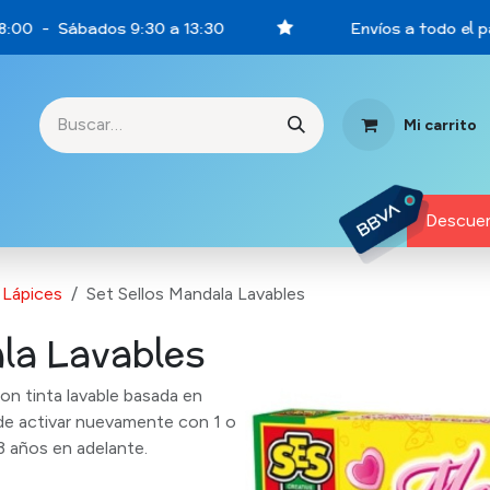
8:00 - Sábados 9:30 a 13:30
Envíos a todo el pa
Mi carrito
rtunidades
Descuen
Lápices
Set Sellos Mandala Lavables
ala Lavables
on tinta lavable basada en
ede activar nuevamente con 1 o
 años en adelante.