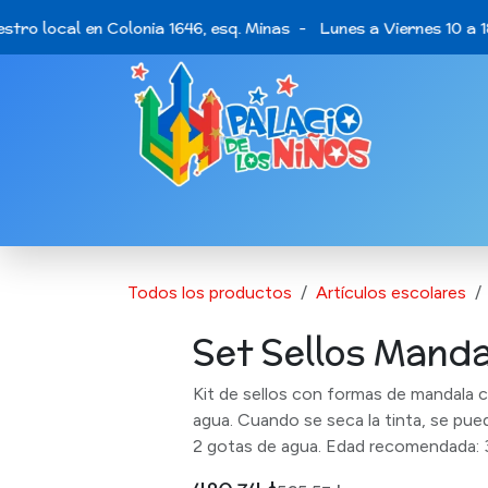
Ir al contenido
tro local en Colonia 1646, esq. Minas - Lunes a Viernes 10 a 1
Catálogo de Productos
Últimas opo
Todos los productos
Artículos escolares
Set Sellos Mand
Kit de sellos con formas de mandala c
agua. Cuando se seca la tinta, se pu
2 gotas de agua. Edad recomendada: 3