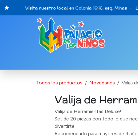
Ir al contenido
Visita nuestro local en Colonia 1646, esq. Minas - Lu
Catálogo de Productos
Últimas opo
Todos los productos
Novedades
Valija 
Valija de Herram
Valija de Herramientas Deluxe!
Set de 20 piezas con todo lo que nece
divertirte.
Recomendado para mayores de 3 año