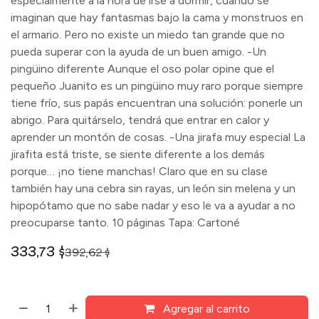
especialmente a la hora de irse a dormir, cuando se
imaginan que hay fantasmas bajo la cama y monstruos en
el armario. Pero no existe un miedo tan grande que no
pueda superar con la ayuda de un buen amigo. -Un
pingüino diferente Aunque el oso polar opine que el
pequeño Juanito es un pingüino muy raro porque siempre
tiene frío, sus papás encuentran una solución: ponerle un
abrigo. Para quitárselo, tendrá que entrar en calor y
aprender un montón de cosas. -Una jirafa muy especial La
jirafita está triste, se siente diferente a los demás
porque… ¡no tiene manchas! Claro que en su clase
también hay una cebra sin rayas, un león sin melena y un
hipopótamo que no sabe nadar y eso le va a ayudar a no
preocuparse tanto. 10 páginas Tapa: Cartoné
333,73
$
392,62
$
Agregar al carrito