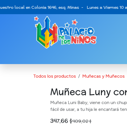
Ir al contenido
estro local en Colonia 1646, esq. Minas - Lunes a Viernes 10 a
Catálogo de Productos
Últimas opo
Todos los productos
Muñecas y Muñecos
Muñeca Luny co
Muñeca Luni Baby, viene con un chupe
fácil de usar, a tu hija le encantará t
347,66
$
409,02
$