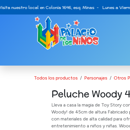
Ir al contenido
ita nuestro local en Colonia 1646, esq. Minas - Lunes a Vierne
Catálogo de Productos
Últimas opo
Todos los productos
Personajes
Otros P
Peluche Woody 
Lleva a casa la magia de Toy Story co
Woody! de 45cm de altura Fabricado p
con materiales de alta calidad para of
entretenimiento a niños y niñas. Woody