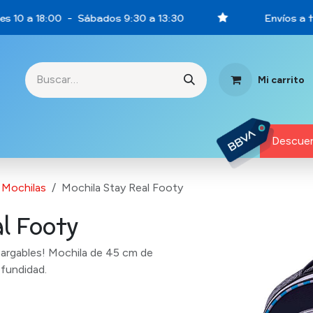
s 10 a 18:00 - Sábados 9:30 a 13:30
Envíos a to
Mi carrito
rtunidades
Descuen
Mochilas
Mochila Stay Real Footy
l Footy
cargables! Mochila de 45 cm de
ofundidad.