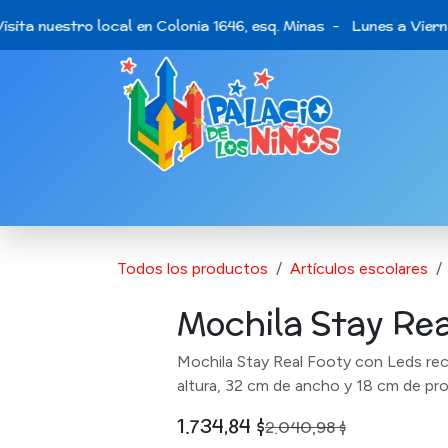
Ir al contenido
ita nuestro local en Colonia 1646, esq. Minas - Lunes a Vierne
Catálogo de Productos
Últimas opo
Todos los productos
Artículos escolares
Mochila Stay Rea
Mochila Stay Real Footy con Leds re
altura, 32 cm de ancho y 18 cm de pr
1.734,84
$
2.040,98
$