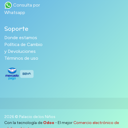
Consulta por
Whatsapp
Soporte
Donde estamos
Política de Cambio
y Devoluciones
Términos de uso
2026 © Palacio de los Niños
Con la tecnología de
Odoo
- El mejor
Comercio electrónico de