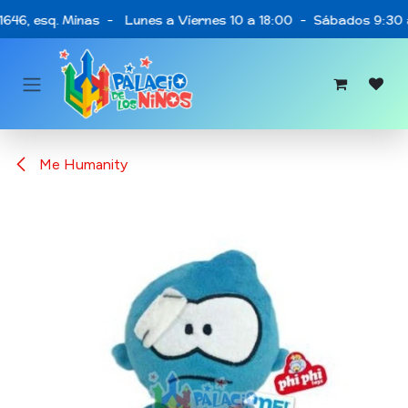
Ir al contenido
1646, esq. Minas - Lunes a Viernes 10 a 18:00 - Sábados 9:30 a
Me Humanity