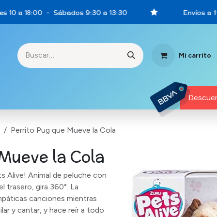
s 10 a 18:00 - Sábados 9:30 a 13:30
Envíos a to
Mi carrito
rtunidades
Descuen
Perrito Pug que Mueve la Cola
Mueve la Cola
Pets Alive! Animal de peluche con
l trasero, gira 360°. La
impáticas canciones mientras
lar y cantar, y hace reír a todo