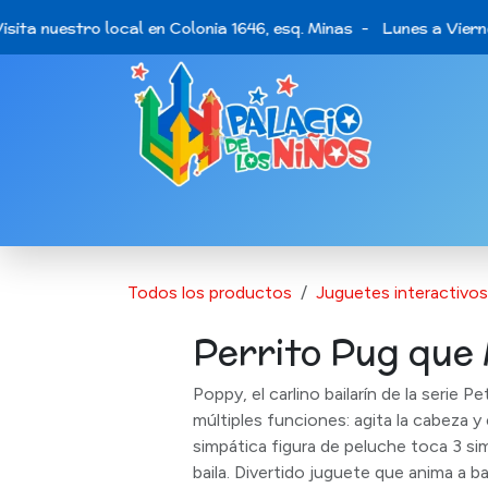
Ir al contenido
ita nuestro local en Colonia 1646, esq. Minas - Lunes a Vierne
Catálogo de Productos
Últimas opo
Todos los productos
Juguetes interactivos
Perrito Pug que 
Poppy, el carlino bailarín de la serie 
múltiples funciones: agita la cabeza y e
simpática figura de peluche toca 3 s
baila. Divertido juguete que anima a bai