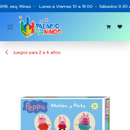
Ir al contenido
1646, esq. Minas - Lunes a Viernes 10 a 18:00 - Sábados 9:30 a
Juegos para 2 a 4 años