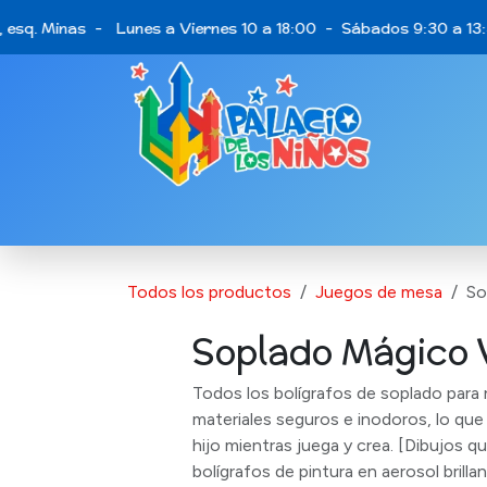
Ir al contenido
 esq. Minas - Lunes a Viernes 10 a 18:00 - Sábados 9:30 a 13:3
Catálogo de Productos
Últimas opo
Todos los productos
Juegos de mesa
So
Soplado Mágico 
Todos los bolígrafos de soplado para
materiales seguros e inodoros, lo que
hijo mientras juega y crea. [Dibujos qu
bolígrafos de pintura en aerosol brilla