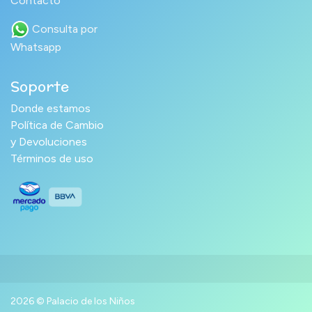
Contacto
Consulta por
Whatsapp
Soporte
Donde estamos
Política de Cambio
y Devoluciones
Términos de uso
2026 © Palacio de los Niños