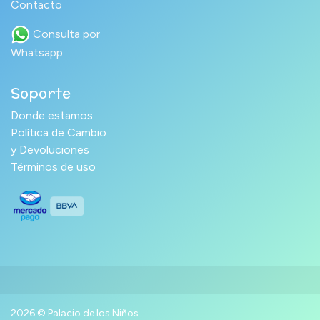
Contacto
Consulta por
Whatsapp
Soporte
Donde estamos
Política de Cambio
y Devoluciones
Términos de uso
2026 © Palacio de los Niños