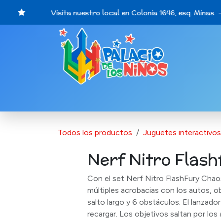
Ir al contenido
Visita nuestro local en Colonia 1646, esq. Minas -
Catálogo de Productos
Últimas opo
Todos los productos
Juguetes interactivos
Nerf Nitro Flas
Con el set Nerf Nitro FlashFury Chao
múltiples acrobacias con los autos, o
salto largo y 6 obstáculos. El lanzado
recargar. Los objetivos saltan por los 