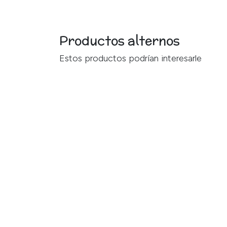
Productos alternos
Estos productos podrían interesarle
Sobre nosotros
En Juguetería Palacio de los Niños llevamo
a las familias de Montevideo. Somos una jugue