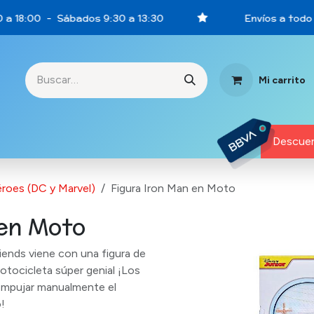
 a 18:00 - Sábados 9:30 a 13:30
Envíos a todo 
Mi carrito
rtunidades
Descuen
roes (DC y Marvel)
Figura Iron Man en Moto
 en Moto
iends viene con una figura de
otocicleta súper genial ¡Los
empujar manualmente el
!