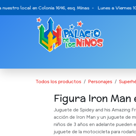
Ir al contenido
 nuestro local en Colonia 1646, esq. Minas - Lunes a Viernes 10
Catálogo de Productos
Últimas opo
Todos los productos
Personajes
Superhé
Figura Iron Man
Juguete de Spidey and his Amazing Fr
acción de Iron Man y un juguete de m
niños de 3 años en adelante pueden 
juguete de la motocicleta para rodarlo