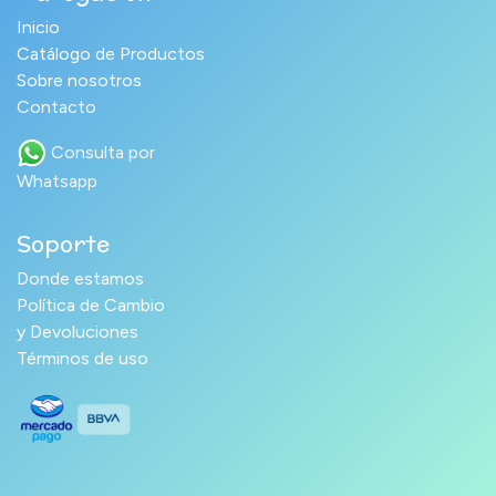
Inicio
Catálogo de Productos
Sobre nosotros
Contacto
Consulta por
Whatsapp
Soporte
Donde estamos
Política de Cambio
y Devoluciones
Términos de uso