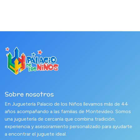
Sobre nosotros
En Juguetería Palacio de los Niños llevamos más de 44
años acompañando a las familias de Montevideo. Somos
una juguetería de cercanía que combina tradición,
experiencia y asesoramiento personalizado para ayudarte
a encontrar el juguete ideal.